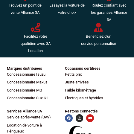
Trouvez un point de
Essayez la voiture de
Roulez confiant avec
vente Alliance 3A
votre choix
les garanties Alliance
3A
Facilitez votre
Bénéficiez d'un
quotidien avec 3A
service personnalisé
Location
Marques distribuées
Occasions certifiées
Concessionnaire Isuzu
Petits prix
Concessionnaire Maxus
Juste arrivées
Concessionnaire MG
Faible kilométrage
Concessionnaire Suzuki
Électriques et hybrides
Services Alliance 3A
Restons connectés
Service après-vente (SAV)
Location de voiture à
Périgueux