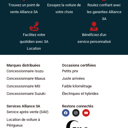
Trouvez un point de
Essayez la voiture de
Roulez confiant avec
vente Alliance 3A
votre choix
les garanties Alliance
3A
Facilitez votre
Bénéficiez d'un
quotidien avec 3A
service personnalisé
Location
Marques distribuées
Occasions certifiées
Concessionnaire Isuzu
Petits prix
Concessionnaire Maxus
Juste arrivées
Concessionnaire MG
Faible kilométrage
Concessionnaire Suzuki
Électriques et hybrides
Services Alliance 3A
Restons connectés
Service après-vente (SAV)
Location de voiture à
Périgueux