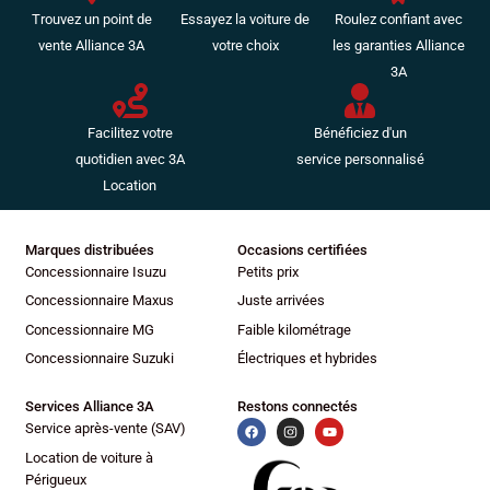
Trouvez un point de
Essayez la voiture de
Roulez confiant avec
vente Alliance 3A
votre choix
les garanties Alliance
3A
Facilitez votre
Bénéficiez d'un
quotidien avec 3A
service personnalisé
Location
Marques distribuées
Occasions certifiées
Concessionnaire Isuzu
Petits prix
Concessionnaire Maxus
Juste arrivées
Concessionnaire MG
Faible kilométrage
Concessionnaire Suzuki
Électriques et hybrides
Services Alliance 3A
Restons connectés
Service après-vente (SAV)
Location de voiture à
Périgueux