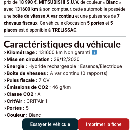
prix de
18 990 €
.
MITSUBISHI S.U.V.
de couleur
« Blanc »
avec
131600 km
à son compteur, cette automobile possède
une
boîte de vitesse A var continu
et une puissance de
7
chevaux fiscaux
. Ce véhicule d’occasion
5 portes
et
5
places
est disponible à
TRELISSAC
.
Caractéristiques du véhicule
Kilométrage :
131600 km Non garanti
Mise en circulation :
29/12/2020
Energie :
Hybride rechargeable : Essence/Electrique
Boîte de vitesses :
A var continu (0 rapports)
Puiss fiscale :
7 CV
Émissions de CO2 :
46 g/km
Classe CO2 :
A
Crit'Air :
CRIT'Air 1
Portes :
5
Couleur :
Blanc
Essayer le véhicule
Imprimer la fiche