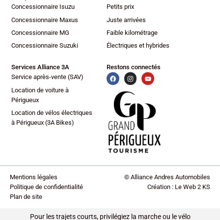
Ordinateur de bord
Concessionnaire Isuzu
Petits prix
Palettes changement vitesses au volant
Concessionnaire Maxus
Juste arrivées
Phares antibrouillard LED
Concessionnaire MG
Faible kilométrage
Phares avant LED
Concessionnaire Suzuki
Électriques et hybrides
Phares de route adaptatifs
Polar White
Services Alliance 3A
Restons connectés
Porte-gobelets arrière
Service après-vente (SAV)
Porte-gobelets avant
Location de voiture à
Prise 12V
Périgueux
Prise USB
Location de vélos électriques
Radar de stationnement AR
à Périgueux (3A Bikes)
Radar de stationnement AV
Radio numérique DAB
Régulateur de vitesse adaptatif
Répétiteurs de clignotant dans rétro ext
Mentions légales
© Alliance Andres Automobiles
Rétroviseur intérieur électrochrome
Politique de confidentialité
Création : Le Web 2 KS
Rétroviseurs dégivrants
Plan de site
Rétroviseurs électriques
Rétroviseurs rabattables électriquement
Pour les trajets courts, privilégiez la marche ou le vélo