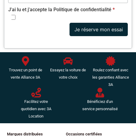
Fixations Isofix aux places arrières
J'ai lu et j'accepte la Politique de confidentialité
*
Freinage automatique d'urgence
Frein stationnement électrique
GPS Cartographique
Je réserve mon essai
Guidage pour manoeuvre de stationnement
Inserts de porte métal
Inserts de tableau de bord métal
Interface Media
Jantes Alu
Trouvez un point de
Essayez la voiture de
Roulez confiant avec
Kit mains-libres Bluetooth
vente Alliance 3A
votre choix
les garanties Alliance
Lampe de coffre
3A
Lampes de lecture à l'avant
Lave-phares
Limiteur de vitesse
Facilitez votre
Bénéficiez d'un
Lunette AR dégivrante
quotidien avec 3A
service personnalisé
Lunette arrière surteintée
Location
Miroir de courtoisie conducteur éclairé
Miroir de courtoisie passager éclairé
Marques distribuées
Occasions certifiées