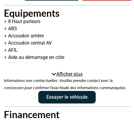
Equipements
8 Haut parleurs
ABS
Accoudoir arrière
Accoudoir central AV
AFIL
Aide au démarrage en côte
Aide au freinage d'urgence
Airbag conducteur
Afficher plus
Airbag genoux
Informations non contractuelles. Veuillez prendre contact avec la
Airbag passager
concession pour confirmer l'exactitude des informations communiquées.
Airbag passager déconnectable
Essayer le véhicule
Airbags latéraux avant
Airbags rideaux AV et AR
Financement
Allumage des phares automatique
Antipatinage
Appui-tête conducteur réglable hauteur