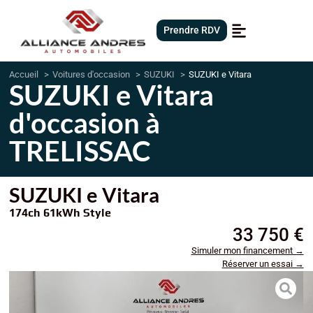
Prendre RDV
Accueil
Voitures d'occasion
SUZUKI
SUZUKI e Vitara
SUZUKI e Vitara
d'occasion à
TRELISSAC
SUZUKI e Vitara
174ch 61kWh Style
33 750 €
Simuler mon financement →
Réserver un essai →