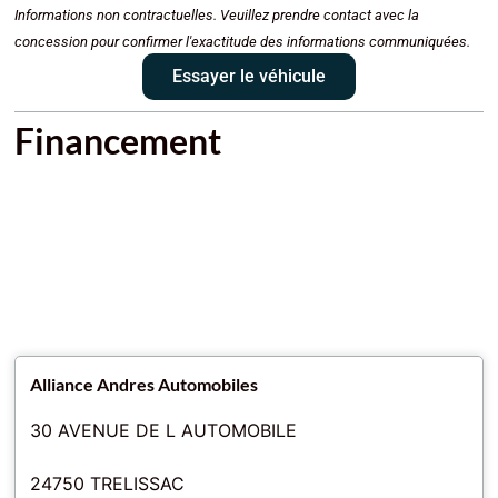
Airbag conducteur
Informations non contractuelles. Veuillez prendre contact avec la
Airbag genoux
concession pour confirmer l'exactitude des informations communiquées.
Airbag passager
Essayer le véhicule
Airbag passager déconnectable
Airbags latéraux avant
Financement
Airbags rideaux
Airbags rideaux AR
Alarme périmétrique
Antidémarrage électronique
Antipatinage
Appel d'Urgence Localisé
Appui-tête conducteur réglable hauteur
Appui-tête passager réglable en hauteur
Arctic White Pearl
Assistance de maintien de trajectoire
Alliance Andres Automobiles
Bacs de portes arrière
30 AVENUE DE L AUTOMOBILE
Bacs de portes avant
Banquette 40/20/40
24750 TRELISSAC
Banquette AR rabattable