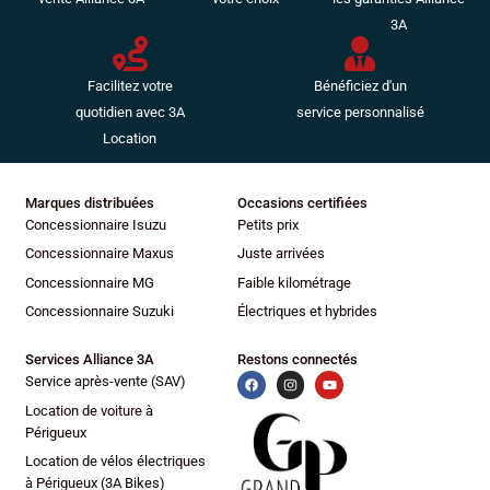
Lampes de lecture à l'avant
3A
Limiteur de vitesse
Lunette AR dégivrante
Lunette arrière surteintée
Facilitez votre
Bénéficiez d'un
Miroir de courtoisie conducteur
quotidien avec 3A
service personnalisé
Miroir de courtoisie passager
Location
Mode de conduite
Ordinateur de bord
Marques distribuées
Occasions certifiées
Ouverture des vitres séquentielle
Concessionnaire Isuzu
Petits prix
Pare-brise chauffant
Concessionnaire Maxus
Juste arrivées
Phares antibrouillard LED
Concessionnaire MG
Faible kilométrage
Phares avant LED
Concessionnaire Suzuki
Électriques et hybrides
Plancher de coffre mobile
Poches d'aumonières
Services Alliance 3A
Restons connectés
Poignées ton carrosserie
Service après-vente (SAV)
Porte-gobelets arrière
Location de voiture à
Porte-gobelets avant
Périgueux
Prise 12V
Location de vélos électriques
Prise USB
à Périgueux (3A Bikes)