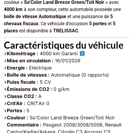
couleur
« So’Color Land Breeze Green/Toit Noir »
avec
4000 km
à son compteur, cette automobile possède une
boîte de vitesse Automatique
et une puissance de
5
chevaux fiscaux
. Ce véhicule d’occasion
5 portes
et
5
places
est disponible à
TRELISSAC
.
Caractéristiques du véhicule
Kilométrage :
4000 km Garanti
Mise en circulation :
16/01/2026
Energie :
Electrique
Boîte de vitesses :
Automatique (0 rapports)
Puiss fiscale :
5 CV
Émissions de CO2 :
0 g/km
Classe CO2 :
A
Crit'Air :
CRIT'Air 0
Portes :
5
Couleur :
So'Color Land Breeze Green/Toit Noir
Commentaire :
Peugeot 2008/3008/5008, Renault
Captur/Kadjar/Arkana, Citroën C3 Aicross/ C5