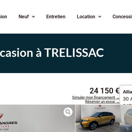
ion
Neuf
Entretien
Location
Concess
ccasion à TRELISSAC
24 150 €
Alli
Simuler mon financement →
30 
Réserver un essai →
247
Al
0