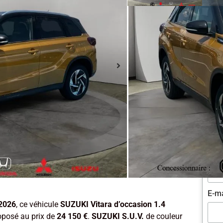
Rése
SUZ
Civi
Pré
No
Soci
E-m
2026
, ce véhicule
SUZUKI Vitara d’occasion 1.4
oposé au prix de
24 150 €
.
SUZUKI S.U.V.
de couleur