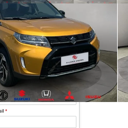
rver mon essai pour cette voiture
UKI d'occasion
lité
*
nom
*
m
*
été (optionnel)
ail
*