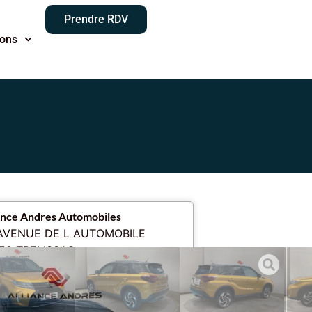
Prendre RDV
ions
ance Andres Automobiles
AVENUE DE L AUTOMOBILE
50 TRELISSAC
liance 3A
625592098