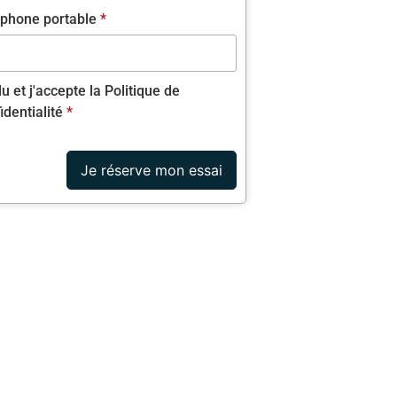
éphone portable
*
 lu et j'accepte la Politique de
identialité
*
Je réserve mon essai