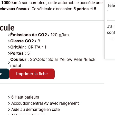
c
1000 km
à son compteur, cette automobile possède une
Tél
 chevaux fiscaux
. Ce véhicule d’occasion
5 portes
et
5
cule
J'ai
conf
Émissions de CO2 :
120 g/km
Classe CO2 :
B
Crit'Air :
CRIT'Air 1
Portes :
5
Couleur :
So'Color Solar Yellow Pearl/Black
métal
le
Imprimer la fiche
6 Haut parleurs
Accoudoir central AV avec rangement
Aide au démarrage en côte