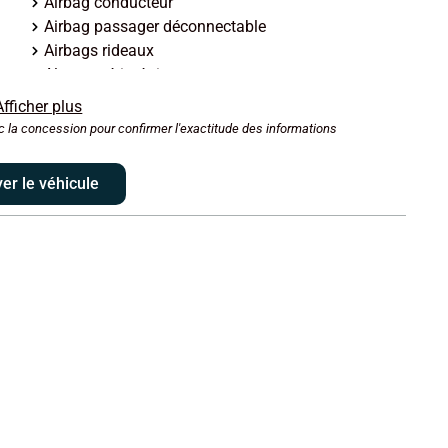
Airbag conducteur
Airbag passager déconnectable
Airbags rideaux
Alarme périmétrique
Antipatinage
Afficher plus
Arrêt et redémarrage auto. du moteur
c la concession pour confirmer l'exactitude des informations
Bacs de portes arrière
Banquette 60/40
er le véhicule
Barres de toit
Boite à gants fermée
Caméra de recul
Capteur de pluie
Clim automatique
Commandes du système audio au volant
Compte tours
Démarrage sans clé
Ecran multifonction couleur
ESP
Feux arrière à LED