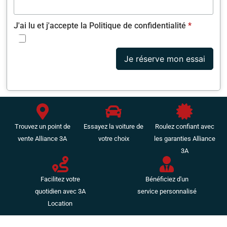
Répétiteurs de clignotant dans rétro ext
Rétroviseurs dégivrants
J'ai lu et j'accepte la Politique de confidentialité
*
Rétroviseurs électriques
Siège conduct réglable hauteur-lombaire
Siège passager avec réglage lombaire
Je réserve mon essai
Sièges arrière coulissants
Sièges avant réglables hauteur-lombaire
Sièges AV réglables en hauteur
Sièges rang 2 inclinables
Système de maintien du véhicule en côte
Trouvez un point de
Essayez la voiture de
Roulez confiant avec
Tablette cache bagages
vente Alliance 3A
votre choix
les garanties Alliance
Température extérieure
3A
Troisième ceinture de sécurité
Verrouillage auto. des portes en roulant
Verrouillage centralisé à distance
Facilitez votre
Bénéficiez d'un
Vitres arrière électriques
quotidien avec 3A
service personnalisé
Vitres avant électriques
Location
Vitres teintées