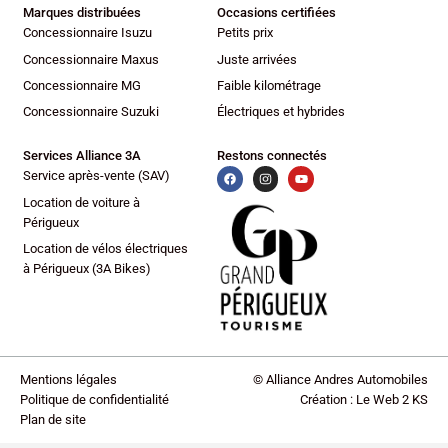
Volant cuir
Marques distribuées
Occasions certifiées
Volant réglable en profondeur et hauteur
Concessionnaire Isuzu
Petits prix
Volume automatique de la radio
Concessionnaire Maxus
Juste arrivées
Concessionnaire MG
Faible kilométrage
Concessionnaire Suzuki
Électriques et hybrides
Services Alliance 3A
Restons connectés
Service après-vente (SAV)
Location de voiture à
Périgueux
Location de vélos électriques
à Périgueux (3A Bikes)
Mentions légales
© Alliance Andres Automobiles
Politique de confidentialité
Création : Le Web 2 KS
Plan de site