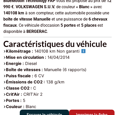
BlueMotion Technology FAP
vous est proposé au prix de
12
990 €
.
VOLKSWAGEN S.U.V.
de couleur
« Blanc »
avec
140108 km
à son compteur, cette automobile possède une
boîte de vitesse Manuelle
et une puissance de
6 chevaux
fiscaux
. Ce véhicule d’occasion
5 portes
et
5 places
est
disponible à
BERGERAC
.
Caractéristiques du véhicule
Kilométrage :
140108 km Non garanti
Mise en circulation :
14/04/2014
Energie :
Diesel
Boîte de vitesses :
Manuelle (6 rapports)
Puiss fiscale :
6 CV
Émissions de CO2 :
138 g/km
Classe CO2 :
C
Crit'Air :
CRIT'Air 2
Portes :
5
Couleur :
Blanc
Essayer le véhicule
Imprimer la fiche