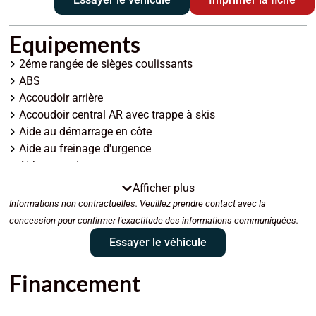
Equipements
2éme rangée de sièges coulissants
ABS
Accoudoir arrière
Accoudoir central AR avec trappe à skis
Aide au démarrage en côte
Aide au freinage d'urgence
Airbag conducteur
Airbag passager déconnectable
Afficher plus
Airbags latéraux avant
Informations non contractuelles. Veuillez prendre contact avec la
Airbags rideaux AV et AR
concession pour confirmer l'exactitude des informations communiquées.
Antidémarrage électronique
Essayer le véhicule
Antipatinage
Arrêt et redémarrage auto. du moteur
Financement
Bacs de portes arrière
Bacs de portes avant